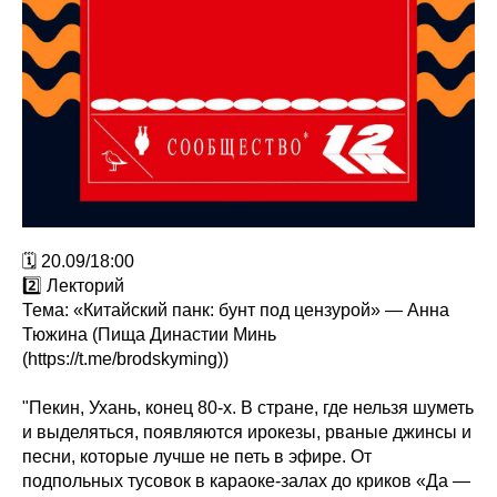
🗓 20.09/18:00
2️⃣ Лекторий
Тема: «Китайский панк: бунт под цензурой» — Анна
Тюжина (Пища Династии Минь
(https://t.me/brodskyming))
"Пекин, Ухань, конец 80-х. В стране, где нельзя шуметь
и выделяться, появляются ирокезы, рваные джинсы и
песни, которые лучше не петь в эфире. От
подпольных тусовок в караоке-залах до криков «Да —